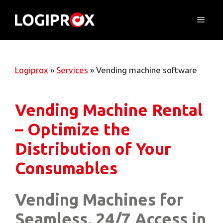
Skip
to
Menu
content
Logiprox
»
Services
»
Vending machine software
Vending Machine Rental
– Optimize the
Distribution of Your
Consumables
Vending Machines for
Seamless, 24/7 Access in