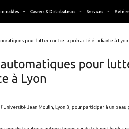
ommables
Casiers & Distributeurs
Services
Référe
tomatiques pour lutter contre la précarité étudiante à Lyon
 automatiques pour lutte
te à Lyon
l’Université Jean Moulin, Lyon 3, pour participer à un beau p
ur nos distributeurs automatiques qui distribuent le plus s