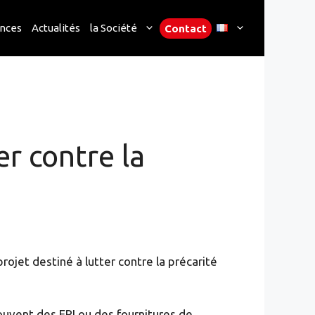
nces
Actualités
la Société
Contact
r contre la
rojet destiné à lutter contre la précarité
ouvent des EPI ou des fournitures de