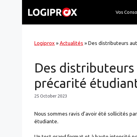
Skip
to
Vos Cons
content
Logiprox
»
Actualités
»
Des distributeurs au
Des distributeurs
précarité étudian
25 October 2023
Nous sommes ravis d’avoir été sollicités par 
étudiante.
Un test grand format et à haute intensité po