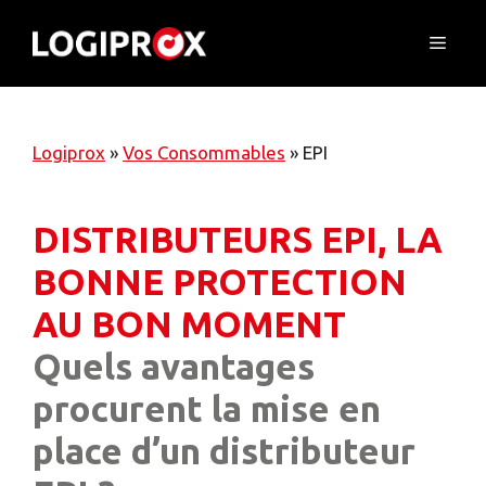
Skip
to
Menu
content
Logiprox
»
Vos Consommables
»
EPI
DISTRIBUTEURS EPI, LA
BONNE PROTECTION
AU BON MOMENT
Quels avantages
procurent la mise en
place d’un distributeur