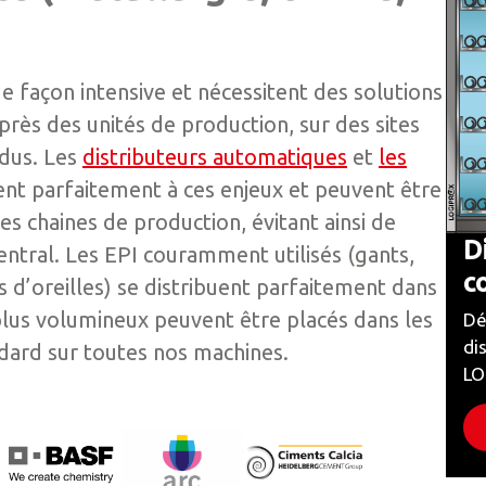
 façon intensive et nécessitent des solutions
près des unités de production, sur des sites
ndus. Les
distributeurs automatiques
et
les
 parfaitement à ces enjeux et peuvent être
es chaines de production, évitant ainsi de
D
entral. Les EPI couramment utilisés (gants,
c
 d’oreilles) se distribuent parfaitement dans
s plus volumineux peuvent être placés dans les
Dé
di
ndard sur toutes nos machines.
LO